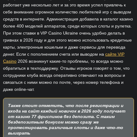
работает уже несколько лет и за это время успел привлечь к
🎰
себе внимание огромное количество любителей игр с выводом
ІГРОВІ
средств в интернете. Администрация добавила в каталог казино
АВТОМАТИ
более 400 моделей аппаратов, среди которых слоты и рулетка.
НА
При этом ставки в VIP Casino Ukraine очень удобно делать в
ГРОШІ
гривнах в 2026 году и для этого можно использовать кредитные
карты, электронные кошельки и даже сервисы для перевода
✅ВХОД
денег. Если с пополнением счета или выводом на
сайте VIP
И
Casino
2026 возникнут какие-то проблемы, то всегда можно
РЕГИСТРАЦИЯ
обратиться в техподдержку. Отзывы игроков говорят о том, что
🤑
сотрудники клуба всегда оперативно отвечают на вопросы и
ДЛЯ
связаться с ними можно по почте, через номер телефона и
УКРАИНЫ
даже online-чат.
Также стоит отметить, что после регистрации и
входа на сайт каждый новичок в 2026 году получает
от казино 77 фриспинов без депозита. С таким
бездепозитным бонусом можно сразу же
протестировать различные слоты и даже что-то
выиграть