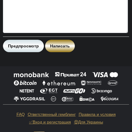
-
-
FAQ
Ответственный гемблинг
Правила и условия
✅Вход и регистрация
🤑Для Украины