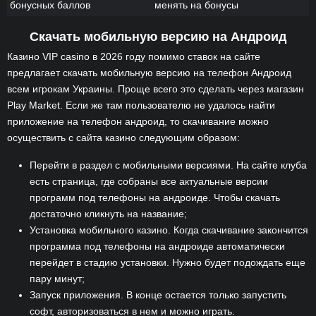
бонусных баллов
менять на бонусы
Cкачать мобильную версию на Андроид
Казино VIP casino в 2026 году помимо ставок на сайте
предлагает скачать мобильную версию на телефон Андроид
всем игрокам Украины. Проще всего это сделать через магазин
Play Market. Если же там пользователю не удалось найти
приложение на телефон андроид, то скачивание можно
осуществить с сайта казино следующим образом:
Перейти в раздел с мобильными версиями. На сайте клуба
есть страница, где собраны все актуальные версии
программ под телефоны на андроиде. Чтобы скачать
достаточно кликнуть на название;
Установка мобильного казино. Когда скачивание закончится
программа под телефоны на андроиде автоматически
перейдет в стадию установки. Нужно будет подождать еще
пару минут;
Запуск приложения. В конце остается только запустить
софт, авторизоваться в нем и можно играть.