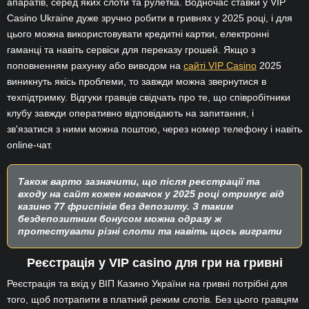
апаратів, серед яких слоти та рулетка. Водночас ставки у VIP
✅ВХІД
Casino Ukraine дуже зручно робити в гривнях у 2025 році, і для
І
цього можна використовувати кредитні картки, електронні
РЕЄСТРАЦІЯ
гаманці та навіть сервіси для переказу грошей. Якщо з
поповненням рахунку або виводом на
сайті VIP Casino
2025
🤑
виникнуть якісь проблеми, то завжди можна звернутися в
ДЛЯ
техпідтримку. Відгуки гравців свідчать про те, що співробітники
УКРАЇНИ
клубу завжди оперативно відповідають на запитання, і
зв'язатися з ними можна поштою, через номер телефону і навіть
online-чат.
Також варто зазначити, що після реєстрації та
входу на сайт кожен новачок у 2025 році отримує від
казино 77 фриспінів без депозиту. З таким
бездепозитним бонусом можна одразу ж
протестувати різні слоти та навіть щось виграти
Реєстрація у VIP casino для гри на гривні
Реєстрація та вхід у ВІП Казино України на гривні потрібні для
того, щоб потрапити в платний режим слотів. Без цього гравцям