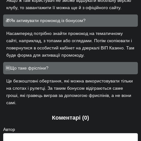
Якщо ж там користувач не зможе відшукати мобільну версію
клубу, то завантажити її можна ще й з офіційного сайту.
🎁Як активувати промокод із бонусом?
Насамперед потрібно знайти промокод на тематичному
сайті, наприклад, з топами або оглядами. Потім скопіювати і
повернутися в особистий кабінет на дзеркалі ВІП Казино. Там
буде форма для активації промокоду.
🆓Що таке фріспіни?
Це безкоштовні обертання, які можна використовувати тільки
на слотах і рулетці. За таким бонусом відіграються саме
гроші, які гравець виграв за допомогою фриспінів, а не вони
самі.
Коментарі (
0
)
Автор