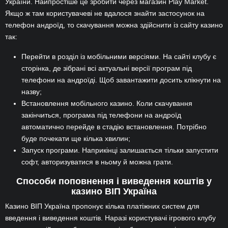
України. Найпростіше це зробити через магазин Play Market.
Якщо ж там користувачеві не вдалося знайти застосунок на
телефон андроїд, то скачування можна здійснити із сайту казино
так:
Перейти в розділ із мобільними версіями. На сайті клубу є
сторінка, де зібрані всі актуальні версії програм під
телефони на андроїді. Щоб завантажити досить клікнути на
назву;
Встановлення мобільного казино. Коли скачування
закінчиться, програма під телефони на андроїд
автоматично перейде в стадію встановлення. Потрібно
буде почекати ще кілька хвилин;
Запуск програми. Наприкінці залишається тільки запустити
софт, авторизуватися в ньому й можна грати.
Способи поповнення і виведення коштів у
казино ВІП Україна
Казино ВІП Україна пропонує кілька платіжних систем для
введення і виведення коштів. Наразі користувачі ігрового клубу