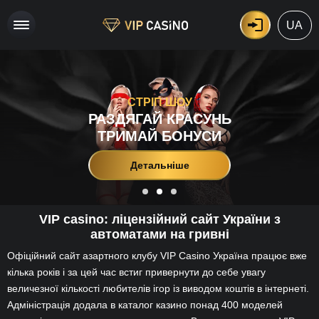
UA
Детальніше
🎰
ІГРОВИЙ
СТРІП ШОУ
ЗАЛ
РАЗДЯГАЙ КРАСУНЬ
ТРИМАЙ БОНУСИ
ЛОТЕРЕЇ
Детальніше
ТУРНІРИ
🎁
АКЦІЇ
VIP casino: ліцензійний сайт України з
автоматами на гривні
💭
Офіційний сайт азартного клубу VIP Casino Україна працює вже
ВІДГУКИ
кілька років і за цей час встиг привернути до себе увагу
величезної кількості любителів ігор із виводом коштів в інтернеті.
📥
Адміністрація додала в каталог казино понад 400 моделей
СКАЧАТИ