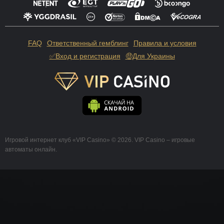
🎰
ІГРОВІ
АВТОМАТИ
FAQ
Ответственный гемблинг
Правила и условия
НА
✅Вход и регистрация
🤑Для Украины
ГРОШІ
✅ВХОД
И
РЕГИСТРАЦИЯ
🤑
ДЛЯ
Игровой интернет клуб «VIP Casino» © 2026. VIP Casino – игровые
УКРАИНЫ
автоматы онлайн.